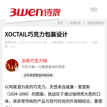
首页
>
包装欣赏
>
食品包装设计
XOCTAIL巧克力包装设计
更新时间：
2024-11-14 13:51:06
文章来源：
MAMBA STUDIO
点击
数：
570
治愈巧克力味
巧克力每一口都是美味的享受
v
古朴质感塑造传统风味
以鸡尾酒为底的巧克力。灵感来自威廉·莫里斯
（1834-1896）的图案。挑战在于通过独特而大胆的口
味，将非常传统的产品与现代时尚的外观相结合。重塑