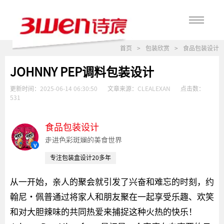
首页
>
包装欣赏
>
食品包装设计
JOHNNY PEP调料包装设计
更新时间：
2025-06-14 06:30:50
文章来源：
CLEALEXAN
点击数：
531
食品包装设计
走进色彩斑斓的美食世界
v
专注包装盒设计20多年
从一开始，亲人的聚会就引发了兴奋和难忘的时刻，约
翰尼·佩普通过将家人和朋友聚在一起享受乐趣、欢笑
和对大胆辣味的共同热爱来捕捉这种火热的快乐！