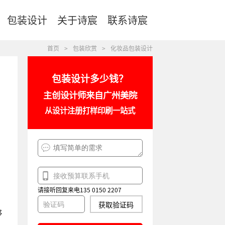
包装设计
关于诗宸
联系诗宸
首页
>
包装欣赏
>
化妆品包装设计
包装设计多少钱？
主创设计师来自广州美院
从设计注册打样印刷一站式
请接听回复来电135 0150 2207
a
获取验证码
够