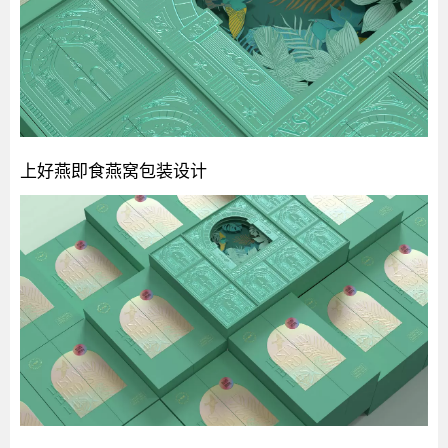
上好燕即食燕窝包装设计