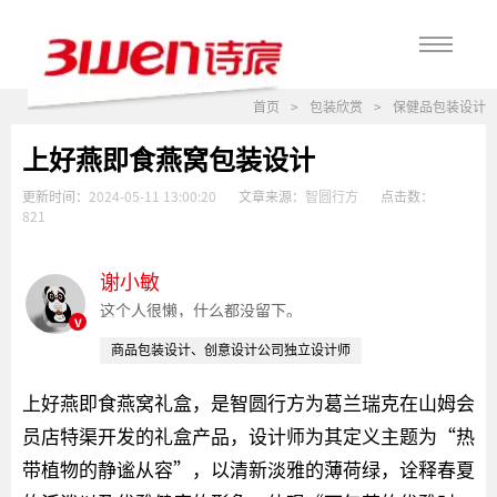
首页
>
包装欣赏
>
保健品包装设计
上好燕即食燕窝包装设计
更新时间：
2024-05-11 13:00:20
文章来源：
智圆行方
点击数：
821
谢小敏
这个人很懒，什么都没留下。
v
商品包装设计、创意设计公司独立设计师
上好燕即食燕窝礼盒，是智圆行方为葛兰瑞克在山姆会
员店特渠开发的礼盒产品，设计师为其定义主题为“热
带植物的静谧从容”，以清新淡雅的薄荷绿，诠释春夏