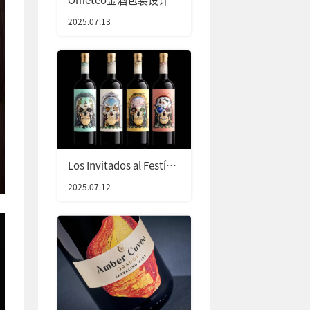
2025.07.13
Los Invitados al Festín
de Los Raros葡萄酒包装
2025.07.12
设计