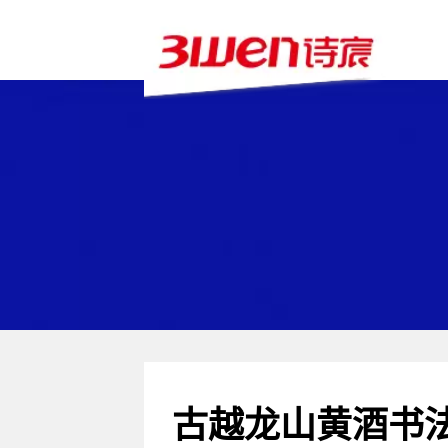
古越龙山黄酒书