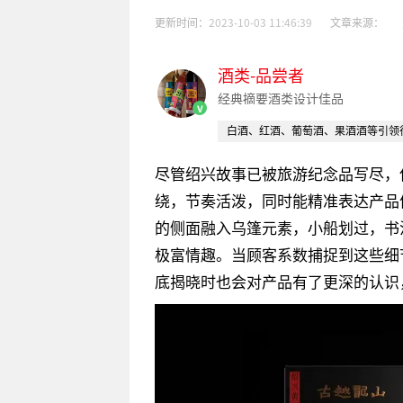
更新时间：
2023-10-03 11:46:39
文章来源：
酒类-品尝者
经典摘要酒类设计佳品
v
白酒、红酒、葡萄酒、果酒酒等引领
尽管绍兴故事已被旅游纪念品写尽，
绕，节奏活泼，同时能精准表达产品
的侧面融入乌篷元素，小船划过，书
极富情趣。当顾客系数捕捉到这些细
底揭晓时也会对产品有了更深的认识