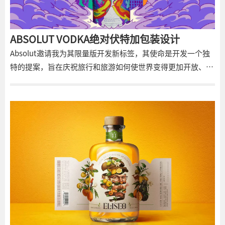
ABSOLUT VODKA绝对伏特加包装设计
Absolut邀请我为其限量版开发新标签，其使命是开发一个独
特的提案，旨在庆祝旅行和旅游如何使世界变得更加开放、多
样和包容。因此，作为一名插画家，我需要反思提案中的包容
性和言论自由，我需要打破刻板印象，找到一个包容性的解决
方案，以LGBT社区的景观、美食、体验和包容自由为参考，
所有这些都由属于同一品牌的调色板支持，从而实现一个坚实
的展示。实现巨大的视觉和心理表达，试图在这个设计中捕捉
到。因此，我们设法综合了表达旅游业如何促进文化多样性和
联盟的属性，创造了一个一旦看到就永远不会忘记的独特提
案，就像一座非凡的建筑纪念碑或一款近乎完美的葡萄酒。