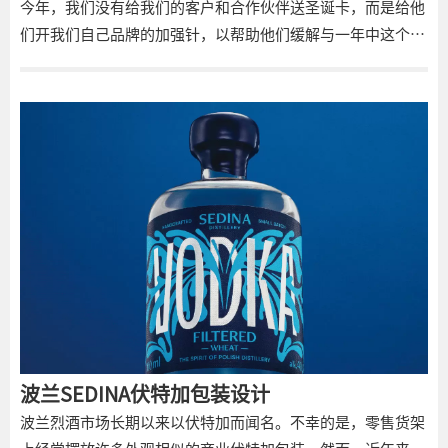
今年，我们没有给我们的客户和合作伙伴送圣诞卡，而是给他
们开我们自己品牌的加强针，以帮助他们缓解与一年中这个特
定时间相关的任何和所有尴尬、沮丧和不愉快的症状。剧透警
告：这是伏特加。冲突假日加强针（CNFLCT-h21）可以在没
有医生处方的情况下服用，但接受者需要达到法定饮酒年龄，
因为唯一的成分实际上是伏特加。该剂量附带了一剂干苦艾
酒，因此患者可以选择以马提尼酒的形式服用假日加强针。该
套件附带了如何制作干马提尼加强剂、脏马提尼加强器、脏马
丁尼加强器和强化潘趣碗加强器的使用说明。
波兰SEDINA伏特加包装设计
波兰烈酒市场长期以来以伏特加而闻名。不幸的是，零售货架