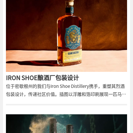
IRON SHOE酿酒厂包装设计
位于密歇根州的我们与Iron Shoe Distillery携手，重塑其烈酒
包装设计，传递社区价值。插图以浮雕和箔印刷展现一匹马咬
着苹果花，象征本地农业。设计平衡精致与亲和力，牛仔蓝色
与金箔对比鲜明，徽章形状如同皮带扣，凸显品牌特色。