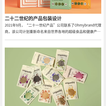
二十二世纪的产品包装设计
2021年9月，“二十一世纪产品”公司联系了Ohmybrand代理
商，该公司计划重新命名来自世界各地的超级食品和健康产品
系列。 此前，该公司的大部分利润来自批发业务。最近，该公
司决定扩大其业务范围和实施渠道。该公司进行了广泛的工
作。它重新格式化了产品组合，只留下最有用和最容易使用的
成分。它还扩大了具有附加功能的现成产品线（例如，添加了
纤维和维生素的产品）。 该计划旨在使“二十一世纪的产品”
不仅与健康产品一起出现在货架上，而且按类别出现在普通货
架上。这将使健康生活方式的鉴赏家和刚刚开始健康营养之路
的人熟悉该品牌。 在Ohmybrand中，我们分析了受众，并确
定了正确构建品牌可能会影响感知的主要障碍：健康食品不可
能美味，很难准备和理解，它不起作用，而且很可能，关于它
的好处的话都是谎言和“营销”。 非专业人士应该更容易“进