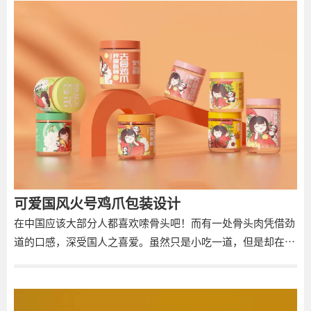
壹峰创新，联手打造了这款高品质的拌饭产品系列，满足当下
消费需求。 聚焦速食品主流客群，壹峰创新将双汇拌饭系列的
人群画像锁定为偏爱品质美味的年轻食客。作为生长于中国高
速发展时期的一代，“国潮文化”成为这代年轻人坚定的潮流
信仰， 年轻一代的消费群体成了当之无愧引领新消费潮流的
“国潮力量”。壹峰创新从国潮文化出发，以富有温度感和极
具视觉冲击的手绘国潮为创作方向，将拌饭的“食”欲和
“色”欲以插画形式表现出来，赋予产品更多的趣味色彩。 具
象写实、色泽诱人的食材，搭配宛若腾腾热气的祥云元素，亮
丽的配色与国风满满的场景营造，满足年轻人追求个性化、多
元化的情感需求，同时双汇的大品牌品质感与时尚创新力也一
可爱国风火号鸡爪包装设计
目了然。
在中国应该大部分人都喜欢嗦骨头吧！而有一处骨头肉凭借劲
道的口感，深受国人之喜爱。虽然只是小吃一道，但是却在餐
饮界占据着特殊的地位，它就是鸡爪！在广东地区，就连早茶
都将它纳入了菜单内，而且是每桌的必点单品。今天就跟大家
介绍一组鸡爪品牌设计，听说他们家还有潮人吃法？一起一探