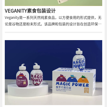
入”健康饮食 消费者应该一目了然地了解特定产品的好处以及
如何使用它 正确饮食很简单 我们在Ohmybrand做了什么： 我
VEGANITY素食包装设计
们缩短了“十二世纪产品”的品牌名称，为了简单起见，将其
Veganity是一系列天然纯素食品，以方便食用的形式提供，无
改为“22”，同时强调其新理念。 我们重新思考了品牌概
论是谷物还是粉末形式。该品牌和包装的设计旨在创造环保产
念，重点关注其功能。 我们已经形成了一个基于功能的视觉系
品。品牌名称来源于单词Vegan和Society的组合。 该项目的
统——产品的用途、使用方法以及它带来的确切好处。 借助简
一个关键要素是选择合适的包装。使用了由100%可回收薄膜
洁的设计和单一（橙色）的企业标识，我们传达了品牌的特点
制成的Doypack袋。这确保了产品符合可持续性和环境尊重的
——明亮、欢快、易于理解。 产品线在包装上用名称和标志
基本原则。 素食产品装在100%可回收的doypack袋中。包装
“22”中的独特图案突出显示。同时，产品线的图案保持不
的主要特征是插图，在构图中参考了地球的形状和多样化的社
变，图案的颜色与包装背景的颜色相匹配。 为了完成有趣和有
会。每个产品的插图都有不同的颜色和元素排列，使整个系列
用产品的形象，增加了额外的信息：关于如何正确处理包装以
更加丰富，易于进一步扩展。插图中有一个窗口，客户可以通
及如何回收部分包装的有趣短语和说明。 我们制定了包装设计
过它看到产品。
的设计指南，通过该指南，公司将能够扩大品牌规模并独立生
产新的包装。 该产品于2022年2月在PRODEXPO-2022展览会
上发布。