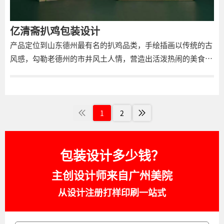
亿清斋扒鸡包装设计
产品定位到山东德州最有名的扒鸡品类，手绘插画以传统的古
风感，勾勒老德州的市井风土人情，营造出活泼热闹的美食生
活图景，进而呼应品牌“德州老街坊，爱吃亿清斋”的情怀，
不同盒型的包装形式呈现一致的插画内容，画面描绘了老百
姓、林木山脉等环境，并融入了亿清斋的店铺名，表达品牌悠
久历史的同时，增强了产品在消费者心中的故乡情怀，侧标的
1
2
品牌标识，以身着少数民族服装的女性为主视觉，印刻字体增
强感观体验，很好地保护了产品信息的可读性，部分延展设计
包装设计多少钱？
的竖直排版充分还原了旧时文章的韵味。
主创设计师来自广州美院
从设计注册打样印刷一站式