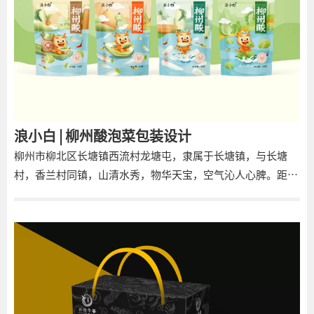
浪小白 | 柳州酸泡菜包装设计
柳州市柳北区长塘镇西流村龙塘屯，隶属于长塘镇，与长塘
村，香兰村同镇，山清水秀，物华天宝，空气沁人心脾。距柳
州市区12公里，地理区位优越，交通便利。西流村龙塘屯主要
种植稻谷、蔬果，茶树和甘蔗等经济作物。龙塘屯具自然原始
之美，崇山峻岭中隐藏着壮丽气象，纵谷田园里可见云影飞
行……空气中都透着股静谧、自然、清澈之味。