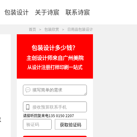
包装设计
关于诗宸
联系诗宸
首页
>
包装欣赏
>
日用品包装设计
包装设计多少钱？
主创设计师来自广州美院
从设计注册打样印刷一站式
请接听回复来电135 0150 2207
以
获取验证码
U