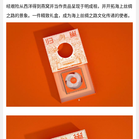
经艰险从西洋得到燕窝并当作贡品呈现于明成祖，并开拓海上丝绸
之路的景象。一件精致礼盒，成为海上丝绸之路文化传递的使者。