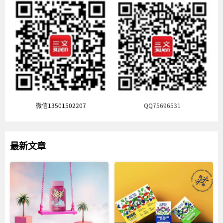
微信13501502207
QQ75696531
最新文章