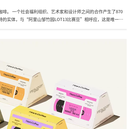
啡。 一个社会福利组织、艺术家和设计师之间的合作产生了870
的实体，与“阿里山邹竹园LOT13比赛豆”相呼应，这是唯一一
都蕴含着丰富的创造力和台湾咖啡产业的活力。 香蒲在台湾咖啡史
气连接过去、现在和未来，提供更多的爱和关怀。我们希望通过一
会福利等做出贡献。我们邀请您品尝生长在台湾原始山区的古老品
海拔1200米的阿里山邹竹园，香蒲品种仅占雾养咖啡庄园种植的优
悠久的金标品种，已有一百多年的咖啡栽培历史。cama咖啡馆推出
甚至在PCA国际咖啡评估中获得了85.48的高分。我们与社会福利组
家的礼品盒中推出了870瓶的限量版。让新鲜出炉的香气成为社会关
环。