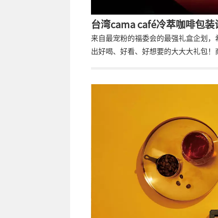
台湾cama café冷萃咖啡包
来自最宠粉的福委会的最强礼盒企划，希望
出好喝、好看、好想要的大大大礼包！商组
的浸泡式咖啡与冷萃瓶组合，希望让享
结合瓶型设计在瓶盖移印领结，圆润瓶身
(冷萃瓶)轮廓，在好喝、好看之外还好