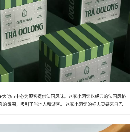
啡品牌，在大叻市中心为顾客提供法国风味。这家小酒馆以经典的法国风格
客的氛围，吸引了当地人和游客。 这家小酒馆的标志灵感来自巴黎
国感。该品牌的主要视觉效果是一系列色彩缤纷的垂直线条，模仿
添了现代和俏皮的气息。这些咖啡袋上最容易辨认的亮点是条纹，
艺术是一种在咖啡杯表面用牛奶泡沫创造美丽图像的方法，所以当